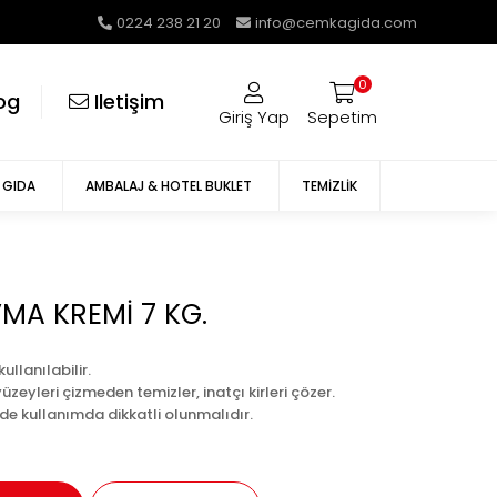
0224 238 21 20
info@cemkagida.com
0
og
i̇letişim
Giriş Yap
Sepetim
GIDA
AMBALAJ & HOTEL BUKLET
TEMIZLIK
VMA KREMİ 7 KG.
llanılabilir.
üzeyleri çizmeden temizler, inatçı kirleri çözer.
rde kullanımda dikkatli olunmalıdır.