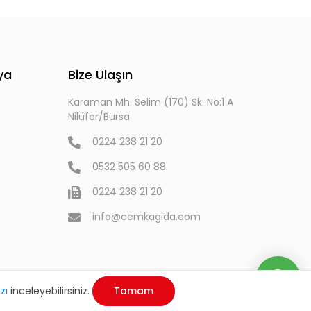
ya
Bize Ulaşın
Karaman Mh. Selim (170) Sk. No:1 A
Nilüfer/Bursa
0224 238 21 20
0532 505 60 88
0224 238 21 20
info@cemkagida.com
zı
inceleyebilirsiniz.
Tamam
By Rexa®