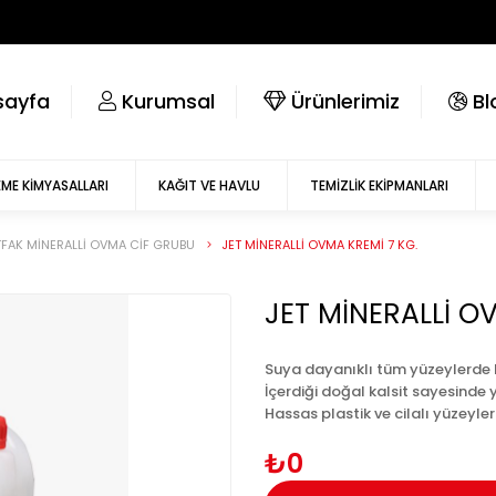
ayfa
kurumsal
ürünlerimiz
bl
ME KIMYASALLARI
KAĞIT VE HAVLU
TEMIZLIK EKIPMANLARI
FAK MİNERALLİ OVMA CİF GRUBU
JET MİNERALLİ OVMA KREMİ 7 KG.
JET MİNERALLİ O
Suya dayanıklı tüm yüzeylerde ku
İçerdiği doğal kalsit sayesinde y
Hassas plastik ve cilalı yüzeyle
₺0