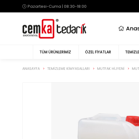
Pazartesi-Cuma | 08:30-18:00
anas
TÜM ÜRÜNLERIMIZ
ÖZEL FIYATLAR
TEMIZLE
ANASAYFA
TEMIZLEME KIMYASALLARI
MUTFAK HİJYENİ
MUT