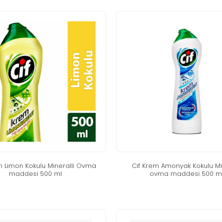
m li̇mon kokulu mi̇neralli̇ ovma
ci̇f krem amonyak kokulu mi̇n
maddesi̇ 500 ml
ovma maddesi̇ 500 m