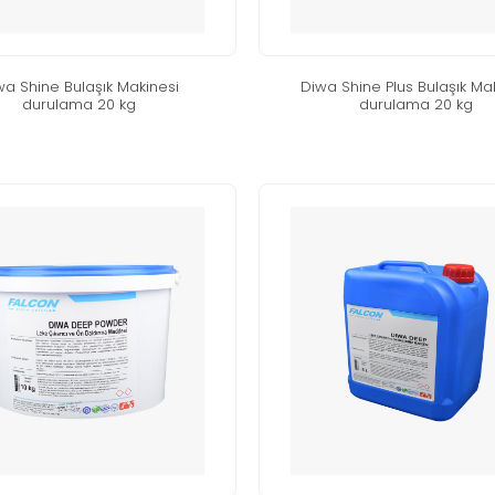
wa shi̇ne bulaşik maki̇nesi̇
di̇wa shi̇ne plus bulaşik maki
durulama 20 kg
durulama 20 kg