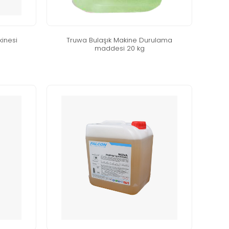
̇nesi̇
truwa bulaşik maki̇ne durulama
maddesi̇ 20 kg