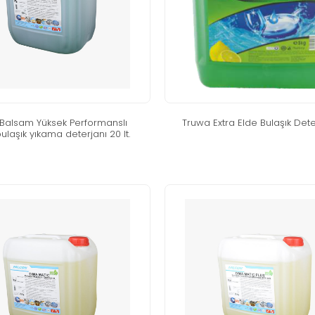
balsam yüksek performansli
truwa extra elde bulaşik dete
ulaşik yikama deterjani 20 lt.