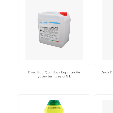
di̇wa bac qac bazli eki̇pman ve
di̇wa d
yüzey temi̇zleyi̇ci̇ 5 lt