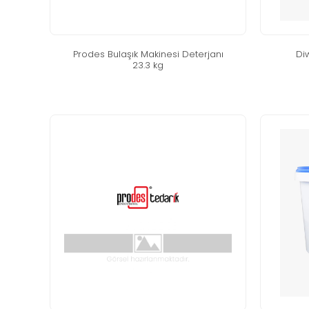
prodes bulaşik maki̇nesi̇ deterjani
di̇
23.3 kg