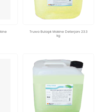
ki̇ne
truwa bulaşik maki̇ne deterjani 23.3
kg