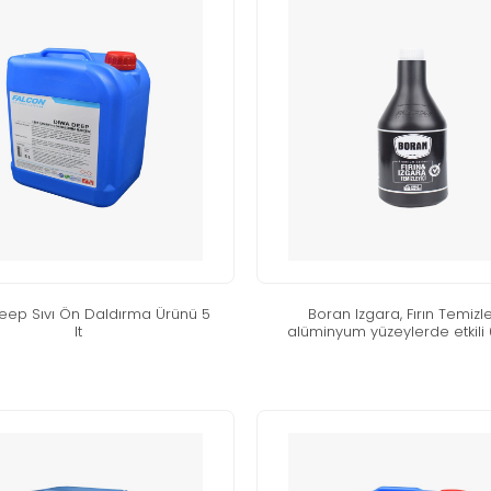
eep sivi ön daldirma ürünü 5
boran izgara, firin temi̇zleyi
lt
alümi̇nyum yüzeylerde etki̇li̇