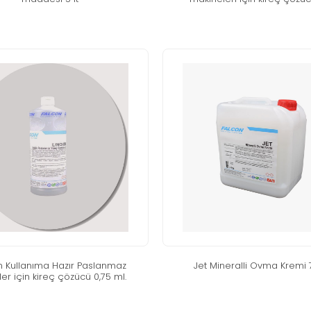
in kullanıma hazır paslanmaz
jet mi̇neralli̇ ovma kremi̇ 
er için kireç çözücü 0,75 ml.