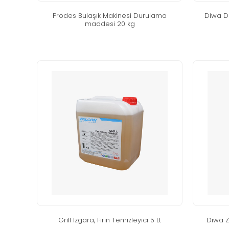
prodes bulaşik maki̇nesi̇ durulama
di̇wa 
maddesi̇ 20 kg
gri̇ll izgara, firin temi̇zleyi̇ci̇ 5 lt
di̇wa 