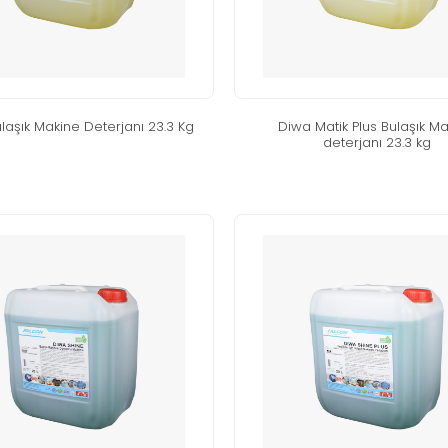
laşik maki̇ne deterjani 23.3 kg
di̇wa mati̇k plus bulaşik ma
deterjani 23.3 kg