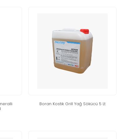
eralli̇
boran kosti̇k gri̇ll yağ sökücü 5 lt
l