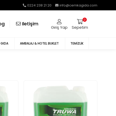
0224 238 21 20
info@cemkagida.com
0
og
i̇letişim
Giriş Yap
Sepetim
GIDA
AMBALAJ & HOTEL BUKLET
TEMIZLIK