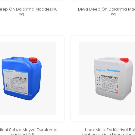
deep ön daldirma maddesi̇ 10
di̇wa deep ön daldirma mad
kg
kg
zi̇loni̇ sebze meyve durulama
li̇nox mati̇k endüstri̇yel bu
maddesi̇ 5 lt
maki̇neleri̇ i̇çi̇n ki̇reç çözüc