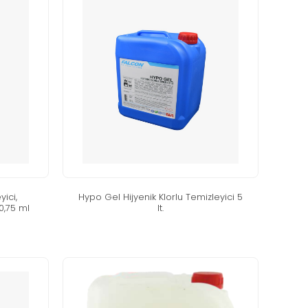
̇ci̇,
hypo gel hi̇jyeni̇k klorlu temi̇zleyi̇ci̇ 5
 0,75 ml
lt.