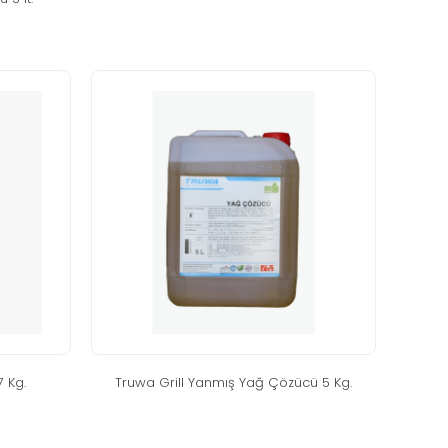
7 kg.
truwa gri̇ll yanmiş yağ çözücü 5 kg.