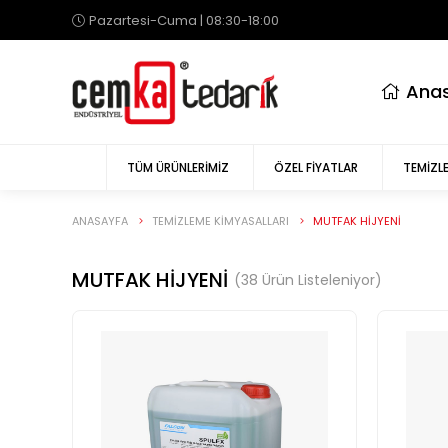
Pazartesi-Cuma | 08:30-18:00
anas
TÜM ÜRÜNLERIMIZ
ÖZEL FIYATLAR
TEMIZLE
ANASAYFA
TEMIZLEME KIMYASALLARI
MUTFAK HİJYENİ
MUTFAK HİJYENİ
(38 Ürün Listeleniyor)