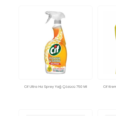
ci̇f ultra hiz sprey yağ çözücü 750 ml
ci̇f kre