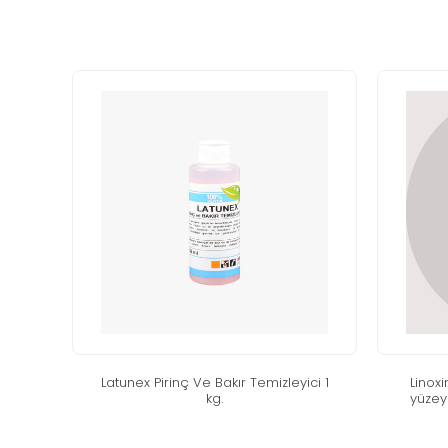
latunex pi̇ri̇nç ve bakir temi̇zleyi̇ci̇ 1
linox
kg.
yüzeyl