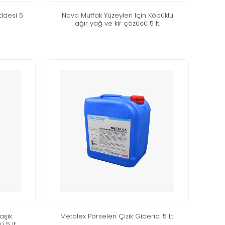
desi̇ 5
nova mutfak yüzeyleri̇ i̇çi̇n köpüklü
ağir yağ ve ki̇r çözücü 5 lt.
laşik
metalex porselen çi̇zi̇k gi̇deri̇ci̇ 5 lt.
ü 5 lt.