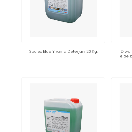
spulex elde yikama deterjani 20 kg.
diwa 
elde b