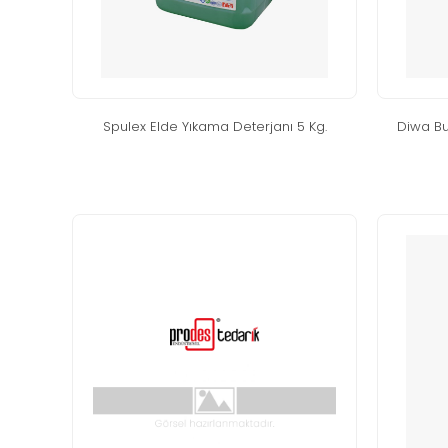
spulex elde yikama deterjani 5 kg.
di̇wa bu