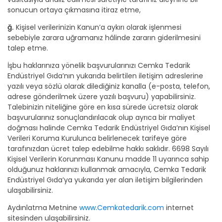
sonucun ortaya çıkmasına itiraz etme,
ğ.
Kişisel verilerinizin Kanun’a aykırı olarak işlenmesi
sebebiyle zarara uğramanız hâlinde zararın giderilmesini
talep etme.
İşbu haklarınıza yönelik başvurularınızı Cemka Tedarik
Endüstriyel Gıda’nın yukarıda belirtilen iletişim adreslerine
yazılı veya sözlü olarak dilediğiniz kanalla (e-posta, telefon,
adrese gönderilmek üzere yazılı başvuru) yapabilirsiniz.
Talebinizin niteliğine göre en kısa sürede ücretsiz olarak
başvurularınız sonuçlandırılacak olup ayrıca bir maliyet
doğması halinde Cemka Tedarik Endüstriyel Gıda’nın Kişisel
Verileri Koruma Kurulunca belirlenecek tarifeye göre
tarafınızdan ücret talep edebilme hakkı saklıdır. 6698 Sayılı
Kişisel Verilerin Korunması Kanunu madde 11 uyarınca sahip
olduğunuz haklarınızı kullanmak amacıyla, Cemka Tedarik
Endüstriyel Gıda’ya yukarıda yer alan iletişim bilgilerinden
ulaşabilirsiniz.
Aydınlatma Metnine
www.Cemkatedarik.com
internet
sitesinden ulaşabilirsiniz.