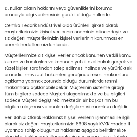
d.
Kullanıcıların haklarını veya güvenliklerini koruma
amacıyla bilgi verilmesinin gerekli olduğu hallerde.
Cemka Tedarik Endüstriyel Gıda Ürünleri Şirketi olarak
müşterilerimizin kişisel verilerinin öneminin bilincindeyiz ve
siz değerli müşterilerinizin kişisel verilerinin korunması en
önemli hedeflerimizden biridir.
Müşterilerimize ait kişisel veriler ancak kanunen yetkili kamu
kurum ve kuruluşları ve kanunen yetkili özel hukuk gerçek ve
tüzel kişileri tarafından talep edilmesi halinde ve yürürlükteki
emredici mevzuat hükümleri gereğince resmi makamlara
açıklama yapmak zorunda olduğu durumlarda resmi
makamlara açıklanabilecektir. Müşterinin sisteme girdiği
tüm bilgilere sadece Müşteri ulaşabilmekte ve bu bilgileri
sadece Müşteri değiştirebilmektedir. Bir başkasının bu
bilgilere ulaşması ve bunları değiştirmesi mümkün değildir.
Veri Sahibi Olarak Haklarınız: Kişisel verilerin işlenmesi ile ilgili
olarak siz değerli müşterilerimizin 6698 sayılı KVKK madde 11
uyarınca sahip olduğunuz haklarınız aşağıda belirtilmekte
olup işbu haklarınızı kullanmak için veri sorumlusu sıfatıyla