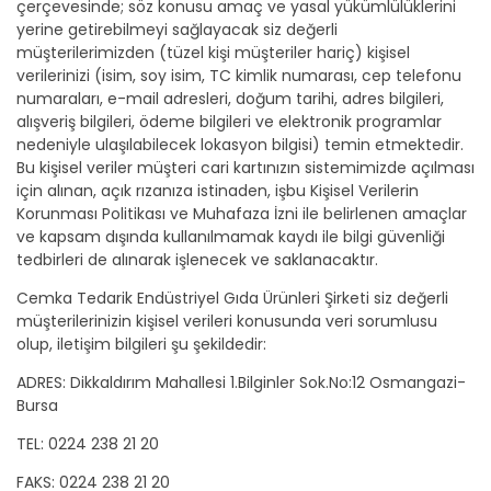
çerçevesinde; söz konusu amaç ve yasal yükümlülüklerini
yerine getirebilmeyi sağlayacak siz değerli
müşterilerimizden (tüzel kişi müşteriler hariç) kişisel
verilerinizi (isim, soy isim, TC kimlik numarası, cep telefonu
numaraları, e-mail adresleri, doğum tarihi, adres bilgileri,
alışveriş bilgileri, ödeme bilgileri ve elektronik programlar
nedeniyle ulaşılabilecek lokasyon bilgisi) temin etmektedir.
Bu kişisel veriler müşteri cari kartınızın sistemimizde açılması
için alınan, açık rızanıza istinaden, işbu Kişisel Verilerin
Korunması Politikası ve Muhafaza İzni ile belirlenen amaçlar
ve kapsam dışında kullanılmamak kaydı ile bilgi güvenliği
tedbirleri de alınarak işlenecek ve saklanacaktır.
Cemka Tedarik Endüstriyel Gıda Ürünleri Şirketi siz değerli
müşterilerinizin kişisel verileri konusunda veri sorumlusu
olup, iletişim bilgileri şu şekildedir:
ADRES: Dikkaldırım Mahallesi 1.Bilginler Sok.No:12 Osmangazi-
Bursa
TEL: 0224 238 21 20
FAKS: 0224 238 21 20