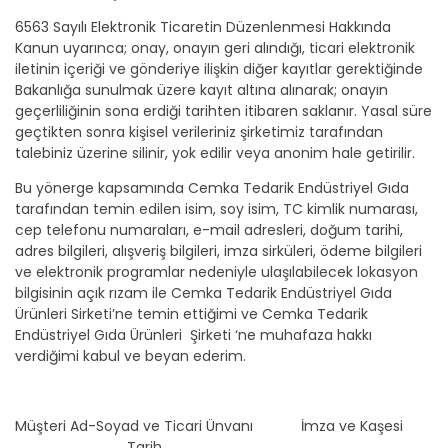
6563 Sayılı Elektronik Ticaretin Düzenlenmesi Hakkında
Kanun uyarınca; onay, onayın geri alındığı, ticari elektronik
iletinin içeriği ve gönderiye ilişkin diğer kayıtlar gerektiğinde
Bakanlığa sunulmak üzere kayıt altına alınarak; onayın
geçerliliğinin sona erdiği tarihten itibaren saklanır. Yasal süre
geçtikten sonra kişisel verileriniz şirketimiz tarafından
talebiniz üzerine silinir, yok edilir veya anonim hale getirilir.
Bu yönerge kapsamında Cemka Tedarik Endüstriyel Gıda
tarafından temin edilen isim, soy isim, TC kimlik numarası,
cep telefonu numaraları, e-mail adresleri, doğum tarihi,
adres bilgileri, alışveriş bilgileri, imza sirküleri, ödeme bilgileri
ve elektronik programlar nedeniyle ulaşılabilecek lokasyon
bilgisinin açık rızam ile Cemka Tedarik Endüstriyel Gıda
Ürünleri Sirketi’ne temin ettiğimi ve Cemka Tedarik
Endüstriyel Gıda Ürünleri Şirketi ‘ne muhafaza hakkı
verdiğimi kabul ve beyan ederim.
Müşteri Ad-Soyad ve Ticari Ünvanı İmza ve Kaşesi
Tarih