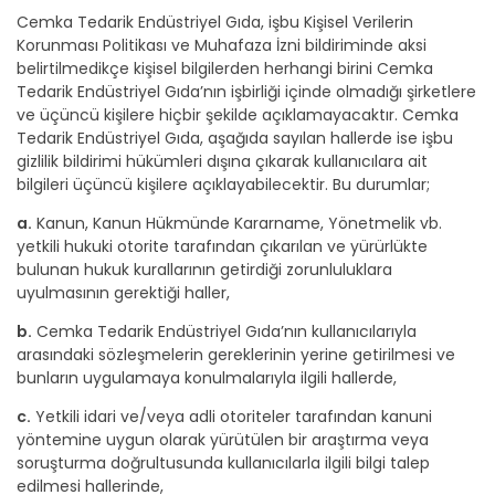
Cemka Tedarik Endüstriyel Gıda, işbu Kişisel Verilerin
Korunması Politikası ve Muhafaza İzni bildiriminde aksi
belirtilmedikçe kişisel bilgilerden herhangi birini Cemka
Tedarik Endüstriyel Gıda’nın işbirliği içinde olmadığı şirketlere
ve üçüncü kişilere hiçbir şekilde açıklamayacaktır. Cemka
Tedarik Endüstriyel Gıda, aşağıda sayılan hallerde ise işbu
gizlilik bildirimi hükümleri dışına çıkarak kullanıcılara ait
bilgileri üçüncü kişilere açıklayabilecektir. Bu durumlar;
a.
Kanun, Kanun Hükmünde Kararname, Yönetmelik vb.
yetkili hukuki otorite tarafından çıkarılan ve yürürlükte
bulunan hukuk kurallarının getirdiği zorunluluklara
uyulmasının gerektiği haller,
b.
Cemka Tedarik Endüstriyel Gıda’nın kullanıcılarıyla
arasındaki sözleşmelerin gereklerinin yerine getirilmesi ve
bunların uygulamaya konulmalarıyla ilgili hallerde,
c.
Yetkili idari ve/veya adli otoriteler tarafından kanuni
yöntemine uygun olarak yürütülen bir araştırma veya
soruşturma doğrultusunda kullanıcılarla ilgili bilgi talep
edilmesi hallerinde,